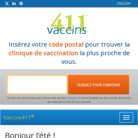
ENGLISH
Insérez votre
code postal
pour trouver la
clinique de vaccination
la plus proche de
vous.
Si vous ne connaissez pas votre code postal,
cliquez ici
afin d’accéder au Service de recherche
de code postal de Postes Canada
®
Vaccins411
Toggl
navig
Bonjour l’été !