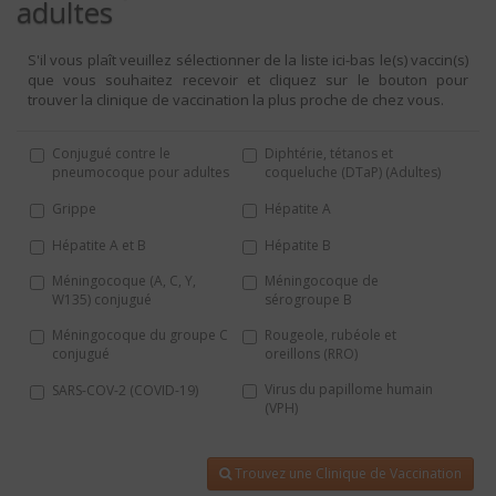
adultes
S'il vous plaît veuillez sélectionner de la liste ici-bas le(s) vaccin(s)
que vous souhaitez recevoir et cliquez sur le bouton pour
trouver la clinique de vaccination la plus proche de chez vous.
Conjugué contre le
Diphtérie, tétanos et
pneumocoque pour adultes
coqueluche (DTaP) (Adultes)
Grippe
Hépatite A
Hépatite A et B
Hépatite B
Méningocoque (A, C, Y,
Méningocoque de
W135) conjugué
sérogroupe B
Méningocoque du groupe C
Rougeole, rubéole et
conjugué
oreillons (RRO)
Virus du papillome humain
SARS-COV-2 (COVID-19)
(VPH)
Trouvez une Clinique de Vaccination