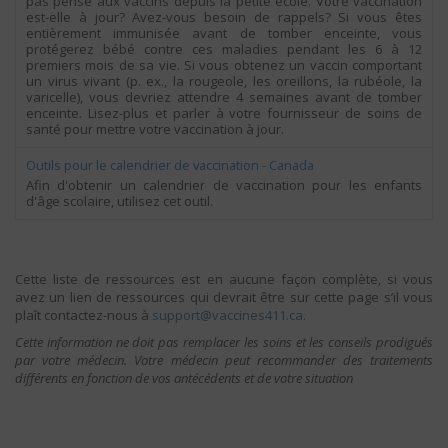
pas pensé aux vaccins depuis la petite école. Votre vaccination
est-elle à jour? Avez-vous besoin de rappels? Si vous êtes
entièrement immunisée avant de tomber enceinte, vous
protégerez bébé contre ces maladies pendant les 6 à 12
premiers mois de sa vie. Si vous obtenez un vaccin comportant
un virus vivant (p. ex., la rougeole, les oreillons, la rubéole, la
varicelle), vous devriez attendre 4 semaines avant de tomber
enceinte. Lisez-plus et parler à votre fournisseur de soins de
santé pour mettre votre vaccination à jour.
Outils pour le calendrier de vaccination - Canada
Afin d'obtenir un calendrier de vaccination pour les enfants
d'âge scolaire, utilisez cet outil.
Cette liste de ressources est en aucune façon complète, si vous
avez un lien de ressources qui devrait être sur cette page s’il vous
plaît contactez-nous à
ac.114seniccav@troppus
.
Cette information ne doit pas remplacer les soins et les conseils prodigués
par votre médecin. Votre médecin peut recommander des traitements
différents en fonction de vos antécédents et de votre situation