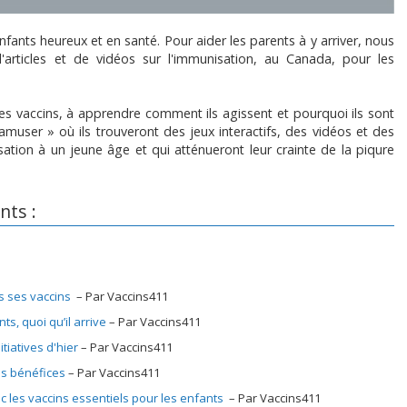
fants heureux et en santé. Pour aider les parents à y arriver, nous
'articles et de vidéos sur l'immunisation, au Canada, pour les
es vaccins, à apprendre comment ils agissent et pourquoi ils sont
’amuser » où ils trouveront des jeux interactifs, des vidéos et des
isation à un jeune âge et qui atténueront leur crainte de la piqure
nts :
s ses vaccins
Par Vaccins411
s, quoi qu’il arrive
Par Vaccins411
tiatives d'hier
Par Vaccins411
es bénéfices
Par Vaccins411
c les vaccins essentiels pour les enfants
Par Vaccins411