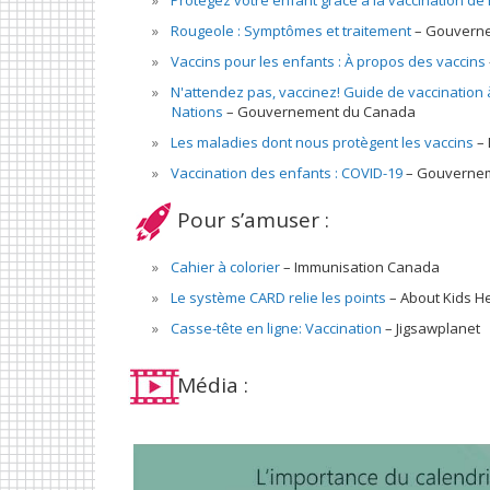
Protégez votre enfant grâce à la vaccination de 
Rougeole : Symptômes et traitement
Gouvern
Vaccins pour les enfants : À propos des vaccins
N'attendez pas, vaccinez! Guide de vaccination à
Nations
Gouvernement du Canada
Les maladies dont nous protègent les vaccins
Vaccination des enfants : COVID-19
Gouvernem
Pour s’amuser :
Cahier à colorier
Immunisation Canada
Le système CARD relie les points
About Kids H
Casse-tête en ligne: Vaccination
Jigsawplanet
Média :