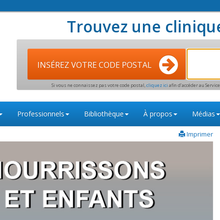
Trouvez une cliniqu
INSÉREZ VOTRE CODE POSTAL
Si vous ne connaissez pas votre code postal,
cliquez ici
afin d’accéder au Servi
Professionnels
Bibliothèque
À propos
Médias
Imprimer