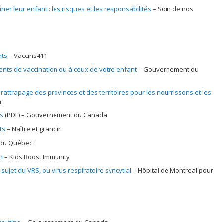
ner leur enfant : les risques et les responsabilités
Soin de nos
nts
Vaccins411
ents de vaccination ou à ceux de votre enfant
Gouvernement du
attrapage des provinces et des territoires pour les nourrissons et les
a
ts
(PDF)
Gouvernement du Canada
ts
Naître et grandir
du Québec
n
Kids Boost Immunity
sujet du VRS, ou virus respiratoire syncytial
Hôpital de Montreal pour