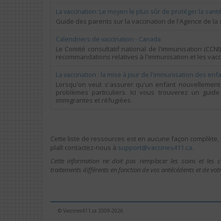
La vaccination: Le moyen le plus sûr de protéger la san
Guide des parents sur la vaccination de l'Agence de l
Calendriers de vaccination - Canada
Le Comité consultatif national de l'immunisation (CCN
recommandations relatives à l'immunisation et les vacc
La vaccination : la mise à jour de l'immunisation des e
Lorsqu'on veut s'assurer qu'un enfant nouvellement 
problèmes particuliers. Ici vous trouverez un gui
immigrantes et réfugiées.
Cette liste de ressources est en aucune façon complète, s
plaît contactez-nous à
ac.114seniccav@troppus
.
Cette information ne doit pas remplacer les soins et les
traitements différents en fonction de vos antécédents et de votr
© Vaccines411.ca 2009-2026