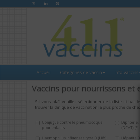
Accueil
Catégories de vaccin
Info vaccins
Vaccins pour nourrissons et 
S'il vous plaît veuillez sélectionner de la liste ici-ba
trouver la clinique de vaccination la plus proche de che
Conjugué contre le pneumocoque
Diphtérie,
pour enfants
(DCAT) (En
Haemophilus influenzae type B (Hib)
Hépatite B