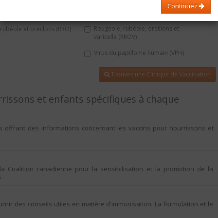
Continuez
que du groupe C conjugué
Polio
Rougeole, rubéole, oreillons et
rubéole et oreillons (RRO)
varicelle (RROV)
Virus du papillome humain (VPH)
Trouvez une Clinique de Vaccination
rrissons et enfants spécifiques à chaque
us offrant des informations concernant les
vaccins pour nourrissons et
la Coalition canadienne pour la sensibilisation et la promotion de la
s.
nir des conseils utiles en matière d'immunisation. La formulation et le