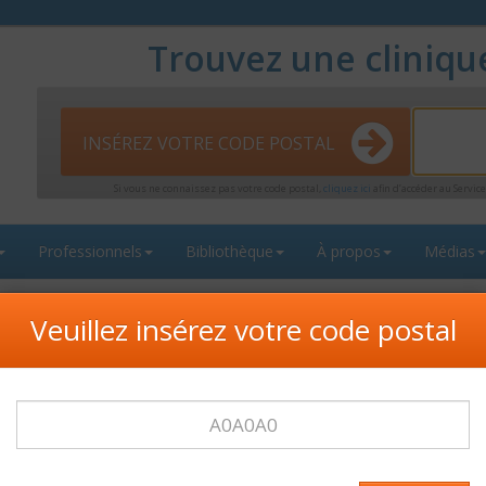
Trouvez une cliniqu
INSÉREZ VOTRE CODE POSTAL
Si vous ne connaissez pas votre code postal,
cliquez ici
afin d’accéder au Servi
Professionnels
Bibliothèque
À propos
Médias
enfants
Imprime
Veuillez insérez votre code postal
s le(s) vaccin(s) que vous souhaitez recevoir et cliquez sur le bouton pour
z vous.
 tétanos et coqueluche
Grippe
fants)
Méningocoque (A, C, Y, W135) conjugué