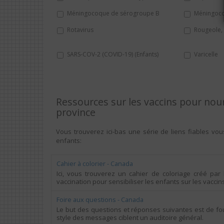
Méningocoque de sérogroupe B
Méningoco
Rotavirus
Rougeole, 
SARS-COV-2 (COVID-19) (Enfants)
Varicelle
Ressources sur les
vaccins pour nou
province
Vous trouverez ici-bas une série de liens fiables vo
enfants
:
Cahier à colorier - Canada
Ici, vous trouverez un cahier de coloriage créé par 
vaccination pour sensibiliser les enfants sur les vaccin
Foire aux questions - Canada
Le but des questions et réponses suivantes est de four
style des messages ciblent un auditoire général.