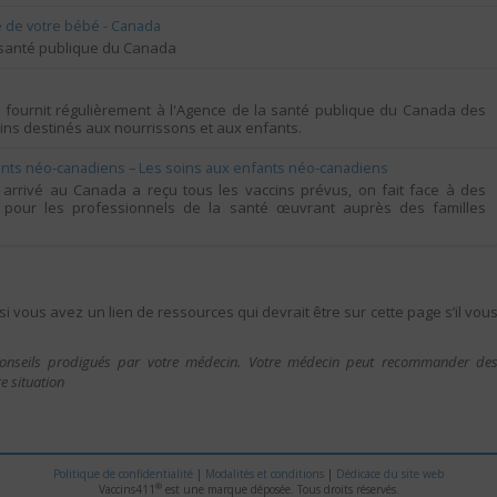
té de votre bébé - Canada
a santé publique du Canada
I) fournit régulièrement à l'Agence de la santé publique du Canada des
ins destinés aux nourrissons et aux enfants.
nfants néo-canadiens – Les soins aux enfants néo-canadiens
arrivé au Canada a reçu tous les vaccins prévus, on fait face à des
de pour les professionnels de la santé œuvrant auprès des familles
i vous avez un lien de ressources qui devrait être sur cette page s’il vou
 conseils prodigués par votre médecin. Votre médecin peut recommander de
e situation
Politique de confidentialité
|
Modalités et conditions
|
Dédicace du site web
®
Vaccins411
est une marque déposée. Tous droits réservés.