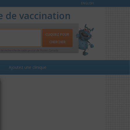
ENGLISH
e de vaccination
ce de recherche de code postal de Postes Canada
Ajoutez une clinique
r