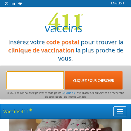
ENGLISH
Insérez votre
code postal
pour trouver la
clinique de vaccination
la plus proche de
vous.
Si vous ne connaissez pas votre code postal,
cliquez ici
afin d’accéder au Service de recherche
de code postal de Postes Canada
®
Vaccins411
Toggl
navig