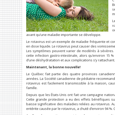
C
B
s
m
L
v
o
avant qu’une maladie importante se développe.
Le rotavirus est un exemple de maladie fréquente et co
en dose liquide. Le rotavirus peut causer des vomissemen
Les symptômes peuvent varier de modérés à sévères. L
cette infection gastro-intestinale, alors qu’environ 15 
d’une déshydratation et aux complications s’y rattachant.
Maintenant, la bonne nouvelle!
Le Québec fait partie des quatre provinces canadienne
années. La Société canadienne de pédiatrie recommande q
rotavirus est facilement transmissible à la maison, c
famille.
Depuis que les États-Unis ont fait une campagne nationa
Cette grande protection a eu des effets bénéfiques su
baisse significative des maladies reliées au rotavirus. Au
entérite causée par le rotavirus, a chuté d’environ 94 %. C