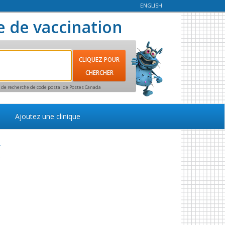
ENGLISH
e de vaccination
ce de recherche de code postal de Postes Canada
Ajoutez une clinique
r
e
s
.