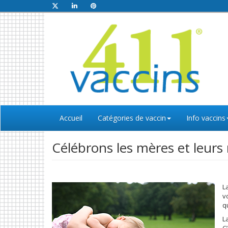
Accueil
Catégories de vaccin
Info vaccins
Célébrons les mères et leur
L
v
q
L