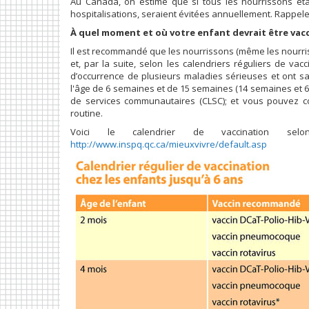
Au Canada, on estime que si tous les nourrissons étai
hospitalisations, seraient évitées annuellement. Rappel
À quel moment et où votre enfant devrait être vac
Il est recommandé que les nourrissons (même les nourris
et, par la suite, selon les calendriers réguliers de va
d’occurrence de plusieurs maladies sérieuses et ont sa
l'âge de 6 semaines et de 15 semaines (14 semaines et 6 
de services communautaires (CLSC); et vous pouvez c
routine.
Voici le calendrier de vaccination sel
http://www.inspq.qc.ca/mieuxvivre/default.asp