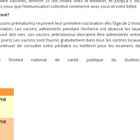
ent vaccinés, environ 33 000 visites chez le médecin, et jusqu’à 5 00
ez-vous que l’immunisation collective commence avec vous et votre bébé.
ciné?
sons prématurés) reçoivent leur première vaccination dès l’âge de 2 moi
ccination. Les vaccins administrés pendant l’enfance ont abaissé les tau
uvé des vies. Les vaccins antirotavirus devraient être administrés entr
jours). Les vaccins sont fournis gratuitement dans tous les centres locau
ontinuer de consulter votre pédiatre ou médecin pour les examens d
on l’Institut national de santé publique du Québec