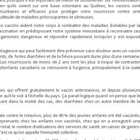
’est pourquoi il est important de mieux se documenter sur l’immunisation
ien qu’ils soient sur une base volontaire au Québec, les vaccins son
écuritaires et efficaces pour protéger votre nourrisson contre un
ultitude de maladies préoccupantes et sérieuses.
es vaccins aident notre corps à combattre des maladies évitables par l
accination en prédisposant notre système immunitaire à reconnaitre ce
rganismes dangereux et répondre rapidement lorsqu’on y est expos
ntagieuse qui peut facilement être prévenue sans douleur avec un vacci
ts, de fortes diarrhées et de la fièvre pouvant durer plus d’une semaine
es nourrissons de moins de 2 ans sont les plus à risque de contracte
% d’enfants canadiens se retrouvent à l’urgence, principalement à la suit
s qui offrent gratuitement le vaccin antirotavirus, et depuis plusieur
u’il le soit à l’échelle du pays. Ça parait logique quand on pense que l
ausant dans la moitié des cas, des diarrhées chez un autre membre de l
le contre le rotavirus, plus de 80 % des jeunes enfants ont été vaccinés
rprenants chez les enfants non vaccinés, chez qui on a enregistré un
 total, le nombre d’utilisations des services de santé, en raison de gastro
’est ce qu’on appelle l’immunité collective.