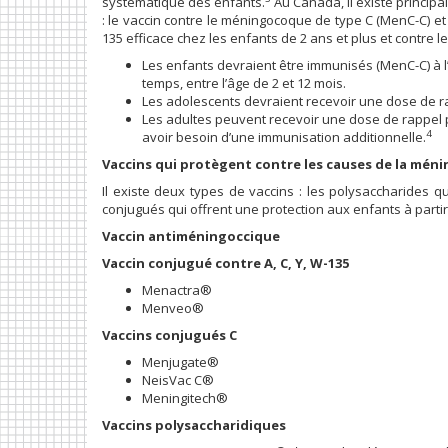
systématique des enfants.
Au Canada, il existe princip
: le vaccin contre le méningocoque de type C (MenC-C) et 
135 efficace chez les enfants de 2 ans et plus et contre l
Les enfants devraient être immunisés (MenC-C) à l
temps, entre l’âge de 2 et 12 mois.
Les adolescents devraient recevoir une dose de r
Les adultes peuvent recevoir une dose de rappel 
4
avoir besoin d’une immunisation additionnelle.
Vaccins qui protègent contre les causes de la méni
Il existe deux types de vaccins : les polysaccharides q
conjugués qui offrent une protection aux enfants à parti
Vaccin antiméningoccique
Vaccin conjugué contre A, C, Y, W-135
Menactra®
Menveo®
Vaccins conjugués C
Menjugate®
NeisVac C®
Meningitech®
Vaccins polysaccharidiques