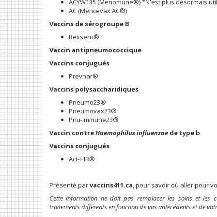
ACYW135 (Menomune®) *N'est plus désormais util
AC (Mencevax AC®)
Vaccins de sérogroupe B
Bexsero®
Vaccin antipneumococcique
Vaccins conjugués
Prevnar®
Vaccins polysaccharidiques
Pneumo23®
Pneumovax23®
Pnu-Immune23®
Vaccin contre
Haemophilus influenzae
de type b
Vaccins conjugués
Act-HIB®
Présenté par
vaccins411.ca
, pour savoir où aller pour v
Cette information ne doit pas remplacer les soins et les
traitements différents en fonction de vos antécédents et de votr