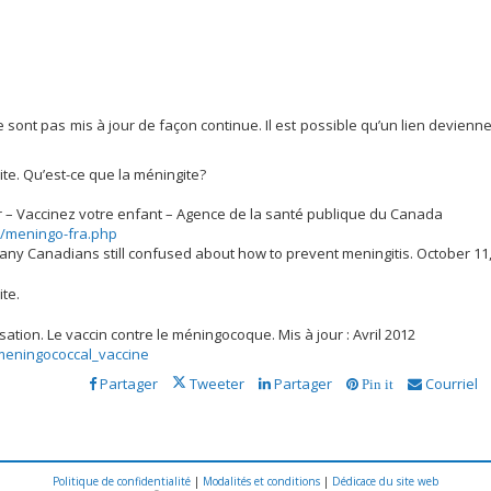
e sont pas mis à jour de façon continue. Il est possible qu’un lien devienn
te. Qu’est-ce que la méningite?
ir – Vaccinez votre enfant – Agence de la santé publique du Canada
l/meningo-fra.php
ny Canadians still confused about how to prevent meningitis. October 11
te.
tion. Le vaccin contre le méningocoque. Mis à jour : Avril 2012
meningococcal_vaccine
Partager
Tweeter
Partager
Courriel
Pin it
Politique de confidentialité
|
Modalités et conditions
|
Dédicace du site web