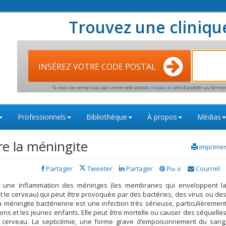
Trouvez une cliniqu
INSÉREZ VOTRE CODE POSTAL
Si vous ne connaissez pas votre code postal,
cliquez ici
afin d’accéder au Servi
Professionnels
Bibliothèque
À propos
Médias
re la méningite
Imprime
Partager
Tweeter
Partager
Courriel
Pin it
t une inflammation des méninges (les membranes qui enveloppent l
t le cerveau) qui peut être provoquée par des bactéries, des virus ou de
La méningite bactérienne est une infection très sérieuse, particulièremen
ons et les jeunes enfants. Elle peut être mortelle ou causer des séquelle
cerveau. La septicémie, une forme grave d’empoisonnement du sang