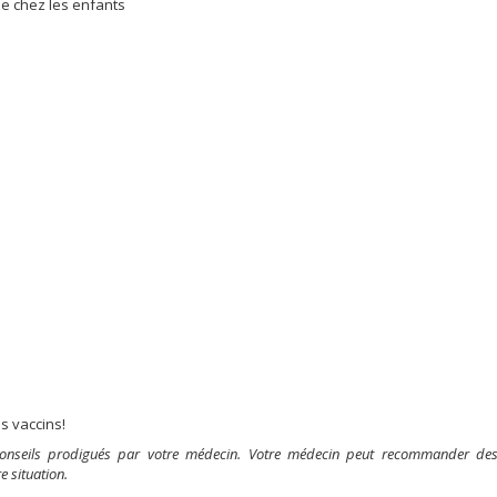
e chez les enfants
os vaccins!
 conseils prodigués par votre médecin. Votre médecin peut recommander de
e situation.