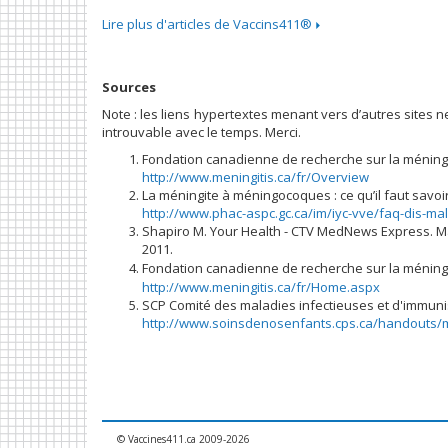
Lire plus d'articles de Vaccins411®
Sources
Note : les liens hypertextes menant vers d’autres sites n
introuvable avec le temps. Merci.
Fondation canadienne de recherche sur la méningi
http://www.meningitis.ca/fr/Overview
La méningite à méningocoques : ce qu’il faut savo
http://www.phac-aspc.gc.ca/im/iyc-vve/faq-dis-ma
Shapiro M. Your Health - CTV MedNews Express. Ma
2011.
Fondation canadienne de recherche sur la méningi
http://www.meningitis.ca/fr/Home.aspx
SCP Comité des maladies infectieuses et d'immunisa
http://www.soinsdenosenfants.cps.ca/handouts/
© Vaccines411.ca 2009-2026