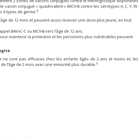
alement 2 sortes de vaccins conjugués contre le méningocoque disponible
le vaccin conjugué « quadrivalent » (MCV4) contre les sérotypes A, C, Y, W
4
es 4 types de germe.
’âge de 12 mois et peuvent aussi recevoir une dose plus jeune, en tout
appel (MenC-C ou MCV4) vers l’âge de 12 ans.
pour maintenir la protection et les personnes plus vulnérables peuvent
ngite
ui ne sont pas efficaces chez les enfants âgés de 2 ans et moins et; le
5
r de l’âge de 2 mois avec une immunité plus durable.