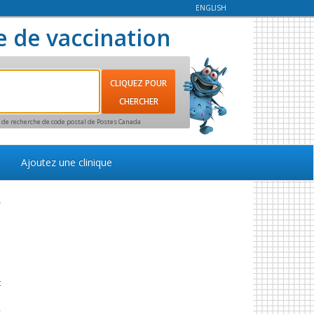
ENGLISH
e de vaccination
ce de recherche de code postal de Postes Canada
Ajoutez une clinique
r
a
s
t
s
,