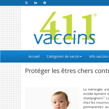
Accueil
Catégories de vaccin
Info vaccins
Protéger les êtres chers cont
La méningite es
moelle épinière e
1
champignons
. 
chez les nourriss
permanentes au 