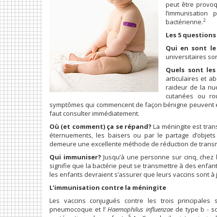
peut être provoq
l’immunisation 
2
bactérienne.
Les 5 questions
Qui en sont le
universitaires so
Quels sont le
articulaires et a
raideur de la nu
cutanées ou rou
symptômes qui commencent de façon bénigne peuvent évo
faut consulter immédiatement.
Où (et comment) ça se répand?
La méningite est trans
éternuements, les baisers ou par le partage d’objet
demeure une excellente méthode de réduction de trans
Qui immuniser?
Jusqu’à une personne sur cinq, chez l
signifie que la bactérie peut se transmettre à des enf
les enfants devraient s’assurer que leurs vaccins sont à 
L’immunisation contre la méningite
Les vaccins conjugués contre les trois principales
pneumocoque et l’
Haemophilus influenzae
de type b - s
5