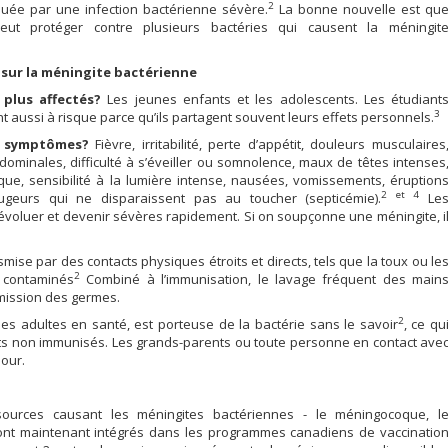
2
uée par une infection bactérienne sévère.
La bonne nouvelle est qu
peut protéger contre plusieurs bactéries qui causent la méningit
 sur la méningite bactérienne
 plus affectés?
Les jeunes enfants et les adolescents. Les étudiant
3
nt aussi à risque parce qu’ils partagent souvent leurs effets personnels.
s symptômes?
Fièvre, irritabilité, perte d’appétit, douleurs musculaires
bdominales, difficulté à s’éveiller ou somnolence, maux de têtes intenses
que, sensibilité à la lumière intense, nausées, vomissements, éruption
2 et 4
geurs qui ne disparaissent pas au toucher (septicémie).
Le
luer et devenir sévères rapidement. Si on soupçonne une méningite, i
mise par des contacts physiques étroits et directs, tels que la toux ou le
2
s contaminés
Combiné à l’immunisation, le lavage fréquent des main
mission des germes.
2
es adultes en santé, est porteuse de la bactérie sans le savoir
, ce qu
ants non immunisés. Les grands-parents ou toute personne en contact ave
jour.
 sources causant les méningites bactériennes - le méningocoque, l
ont maintenant intégrés dans les programmes canadiens de vaccinatio