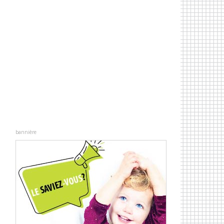
e
bannière