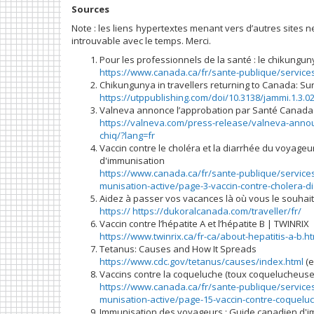
Sources
Note : les liens hypertextes menant vers d’autres sites n
introuvable avec le temps. Merci.
Pour les professionnels de la santé : le chikungun
https://www.canada.ca/fr/sante-publique/servic
Chikungunya in travellers returning to Canada: Sur
https://utppublishing.com/doi/10.3138/jammi.1.3.0
Valneva annonce l’approbation par Santé Canada 
https://valneva.com/press-release/valneva-annou
chiq/?lang=fr
Vaccin contre le choléra et la diarrhée du voyageu
d'immunisation
https://www.canada.ca/fr/sante-publique/services
munisation-active/page-3-vaccin-contre-cholera-d
Aidez à passer vos vacances là où vous le souhaite
https:// https://dukoralcanada.com/traveller/fr/
Vaccin contre l’hépatite A et l’hépatite B | TWINRIX
https://www.twinrix.ca/fr-ca/about-hepatitis-a-b.ht
Tetanus: Causes and How It Spreads
https://www.cdc.gov/tetanus/causes/index.html
(e
Vaccins contre la coqueluche (toux coquelucheuse
https://www.canada.ca/fr/sante-publique/services
munisation-active/page-15-vaccin-contre-coquelu
Immunisation des voyageurs : Guide canadien d'