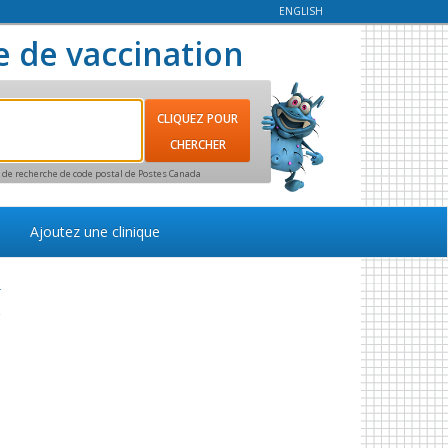
ENGLISH
e de vaccination
ce de recherche de code postal de Postes Canada
Ajoutez une clinique
r
e
e
s