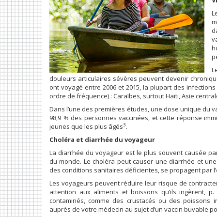
V
L
m
d
v
h
p
L
douleurs articulaires sévères peuvent devenir chroniq
ont voyagé entre 2006 et 2015, la plupart des infections
ordre de fréquence) : Caraïbes, surtout Haïti, Asie centra
Dans l’une des premières études, une dose unique du vacc
98,9 % des personnes vaccinées, et cette réponse immu
3
jeunes que les plus âgés
.
Choléra et diarrhée du voyageur
La diarrhée du voyageur est le plus souvent causée par
du monde. Le choléra peut causer une diarrhée et une
des conditions sanitaires déficientes, se propagent par 
Les voyageurs peuvent réduire leur risque de contract
attention aux aliments et boissons qu’ils ingèrent, 
contaminés, comme des crustacés ou des poissons in
auprès de votre médecin au sujet d’un vaccin buvable pou