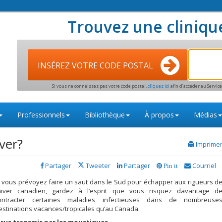
Trouvez une cliniqu
INSÉREZ VOTRE CODE POSTAL
Si vous ne connaissez pas votre code postal,
cliquez ici
afin d’accéder au Servi
Professionnels
Bibliothèque
À propos
Médias
ver?
Imprime
Partager
Tweeter
Partager
Courriel
Pin it
i vous prévoyez faire un saut dans le Sud pour échapper aux rigueurs d
’hiver canadien, gardez à l’esprit que vous risquez davantage d
ontracter certaines maladies infectieuses dans de nombreuse
estinations vacances/tropicales qu’au Canada.