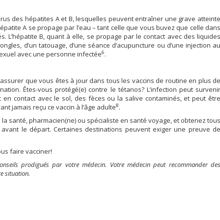
rus des hépatites A et B, lesquelles peuvent entraîner une grave atteint
hépatite A se propage par l’eau – tant celle que vous buvez que celle dan
. L’hépatite B, quant à elle, se propage par le contact avec des liquide
ongles, d’un tatouage, d’une séance d’acupuncture ou d’une injection a
6
 sexuel avec une personne infectée
.
ssurer que vous êtes à jour dans tous les vaccins de routine en plus d
ation. Êtes-vous protégé(e) contre le tétanos? L’infection peut surveni
 en contact avec le sol, des fèces ou la salive contaminés, et peut êtr
8
nt jamais reçu ce vaccin à l’âge adulte
.
 la santé, pharmacien(ne) ou spécialiste en santé voyage, et obtenez tou
avant le départ. Certaines destinations peuvent exiger une preuve d
ous faire vacciner!
 conseils prodigués par votre médecin. Votre médecin peut recommander de
e situation.