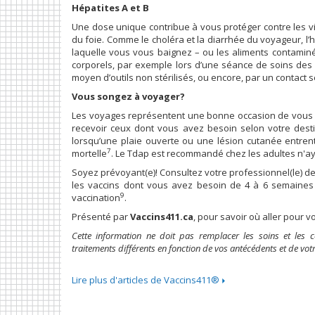
Hépatites A et B
Une dose unique contribue à vous protéger contre les vi
du foie. Comme le choléra et la diarrhée du voyageur, l’
laquelle vous vous baignez – ou les aliments contaminés
corporels, par exemple lors d’une séance de soins des 
moyen d’outils non stérilisés, ou encore, par un contact
Vous songez à voyager?
Les voyages représentent une bonne occasion de vous a
recevoir ceux dont vous avez besoin selon votre destin
lorsqu’une plaie ouverte ou une lésion cutanée entrent
7
mortelle
. Le Tdap est recommandé chez les adultes n'aya
Soyez prévoyant(e)! Consultez votre professionnel(le) de
les vaccins dont vous avez besoin de 4 à 6 semaines 
9
vaccination
.
Présenté par
Vaccins411.ca
, pour savoir où aller pour v
Cette information ne doit pas remplacer les soins et les
traitements différents en fonction de vos antécédents et de votr
Lire plus d'articles de Vaccins411®