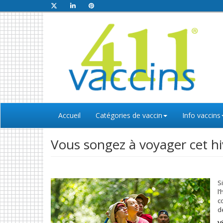
Accueil
Catégories de vaccin
Info vaccins
Vous songez à voyager cet hi
S
l
c
d