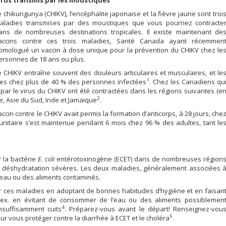
irus transmis par les moustiques
e chikungunya (CHIKV), l’encéphalite japonaise et la fièvre jaune sont troi
aladies transmises par des moustiques que vous pourriez contracte
ans de nombreuses destinations tropicales. Il existe maintenant de
accins contre ces trois maladies, Santé Canada ayant récemmen
omologué un vaccin à dose unique pour la prévention du CHIKV chez le
ersonnes de 18 ans ou plus.
e CHIKV entraîne souvent des douleurs articulaires et musculaires, et le
1
ues chez plus de 40 % des personnes infectées
. Chez les Canadiens qu
 par le virus du CHIKV ont été contractées dans les régions suivantes (e
2
le, Asie du Sud, Inde et Jamaïque
.
in contre le CHIKV avait permis la formation d’anticorps, à 28 jours, che
nitaire s’est maintenue pendant 6 mois chez 96 % des adultes, tant le
 la bactérie
E. coli
entérotoxinogène (ECET) dans de nombreuses région
 déshydratation sévères. Les deux maladies, généralement associées 
l’eau ou des aliments contaminés.
er ces maladies en adoptant de bonnes habitudes d’hygiène et en faisan
p. ex. en évitant de consommer de l’eau ou des aliments possiblemen
4
suffisamment cuits
. Préparez-vous avant le départ! Renseignez-vou
5
r vous protéger contre la diarrhée à ECET et le choléra
.