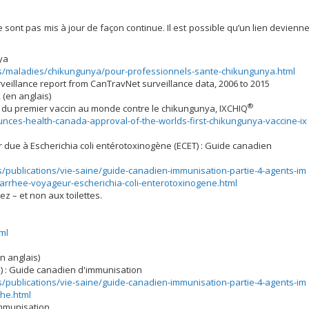
e sont pas mis à jour de façon continue. Il est possible qu’un lien devienn
ya
es/maladies/chikungunya/pour-professionnels-sante-chikungunya.html
veillance report from CanTravNet surveillance data, 2006 to 2015
2
(en anglais)
®
du premier vaccin au monde contre le chikungunya, IXCHIQ
nces-health-canada-approval-of-the-worlds-first-chikungunya-vaccine-ix
r due à Escherichia coli entérotoxinogène (ECET) : Guide canadien
/publications/vie-saine/guide-canadien-immunisation-partie-4-agents-im
iarrhee-voyageur-escherichia-coli-enterotoxinogene.html
z – et non aux toilettes.
ml
n anglais)
) : Guide canadien d'immunisation
/publications/vie-saine/guide-canadien-immunisation-partie-4-agents-im
che.html
immunisation