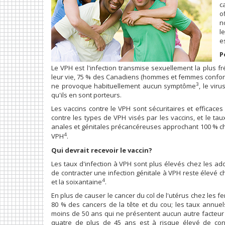
c
o
n
l
e
P
Le VPH est l'infection transmise sexuellement la plus
leur vie, 75 % des Canadiens (hommes et femmes confon
3
ne provoque habituellement aucun symptôme
, le vi
qu'ils en sont porteurs.
Les vaccins contre le VPH sont sécuritaires et efficace
contre les types de VPH visés par les vaccins, et le ta
anales et génitales précancéreuses approchant 100 % ch
4
VPH
.
Qui devrait recevoir le vaccin?
Les taux d'infection à VPH sont plus élevés chez les ad
de contracter une infection génitale à VPH reste élevé
4
et la soixantaine
.
En plus de causer le cancer du col de l'utérus chez les
80 % des cancers de la tête et du cou; les taux annue
moins de 50 ans qui ne présentent aucun autre facteur
quatre de plus de 45 ans est à risque élevé de contr