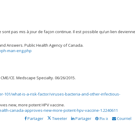
e sont pas mis à jour de façon continue. Il est possible qu’un lien devienn
nd Answers. Public Health Agency of Canada.
-vph-man-eng.php
on CME/CE. Medscape Specialty. 06/26/2015.
-101/what-is-a-risk-factor/viruses-bacteria-and-other-infectious-
oves new, more potent HPV vaccine.
health-canada-approves-new-more-potent-hpv-vaccine-1.2240611
Partager
Tweeter
Partager
Courriel
Pin it