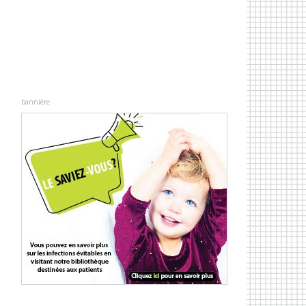
e
bannière