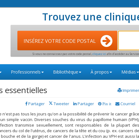
Trouvez une cliniqu
INSÉREZ VOTRE CODE POSTAL
Si vous ne connaissez pas votre code postal,
cliquez ici
afin d’accéder au Servi
Professionnels
Bibliothèque
À propos
Médias
 essentielles
Imprime
Partager
Tweeter
Partager
Courriel
Pin it
e n'est pas tous les jours qu'on a la possibilité de prévenir le cancer grâc
 un simple vaccin. Diverses souches du virus du papillome humain (VPH)
nfection transmise sexuellement, sont responsables de la plupart de
ancers du col de l'utérus, de cancers de la tête et du cou (p. ex. cancers d
a bouche et de la gorge) et cancer de l'anus. L'infection au VPH est aussi l