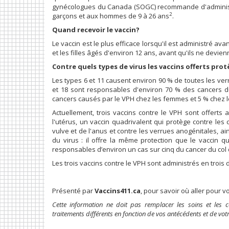
gynécologues du Canada (SOGC) recommande d'administre
2
garçons et aux hommes de 9 à 26 ans
.
Quand recevoir le vaccin?
Le vaccin est le plus efficace lorsqu'il est administré av
et les filles âgés d'environ 12 ans, avant qu'ils ne devie
Contre quels types de virus les vaccins offerts prot
Les types 6 et 11 causent environ 90 % de toutes les ve
et 18 sont responsables d'environ 70 % des cancers du
cancers causés par le VPH chez les femmes et 5 % chez
Actuellement, trois vaccins contre le VPH sont offerts
l'utérus, un vaccin quadrivalent qui protège contre les 
vulve et de l'anus et contre les verrues anogénitales, 
du virus : il offre la même protection que le vaccin q
responsables d’environ un cas sur cinq du cancer du col 
Les trois vaccins contre le VPH sont administrés en trois
Présenté par
Vaccins411.ca
, pour savoir où aller pour v
Cette information ne doit pas remplacer les soins et les
traitements différents en fonction de vos antécédents et de votr