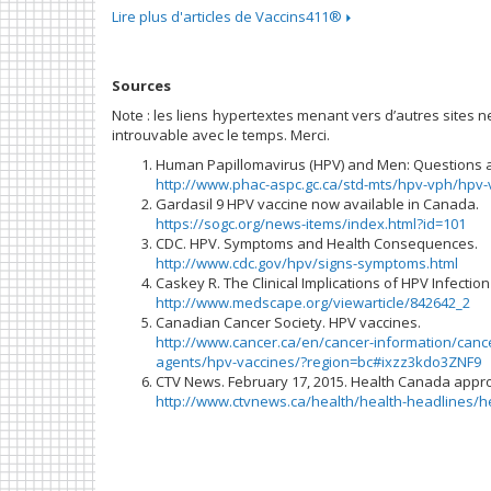
Lire plus d'articles de Vaccins411®
Sources
Note : les liens hypertextes menant vers d’autres sites n
introuvable avec le temps. Merci.
Human Papillomavirus (HPV) and Men: Questions a
http://www.phac-aspc.gc.ca/std-mts/hpv-vph/hpv
Gardasil 9 HPV vaccine now available in Canada.
https://sogc.org/news-items/index.html?id=101
CDC. HPV. Symptoms and Health Consequences.
http://www.cdc.gov/hpv/signs-symptoms.html
Caskey R. The Clinical Implications of HPV Infecti
http://www.medscape.org/viewarticle/842642_2
Canadian Cancer Society. HPV vaccines.
http://www.cancer.ca/en/cancer-information/cancer
agents/hpv-vaccines/?region=bc#ixzz3kdo3ZNF9
CTV News. February 17, 2015. Health Canada appr
http://www.ctvnews.ca/health/health-headlines/