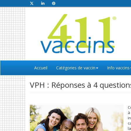
Accueil
Catégories de vaccin
Info vaccins
VPH : Réponses à 4 questions
C
à
i
c
l