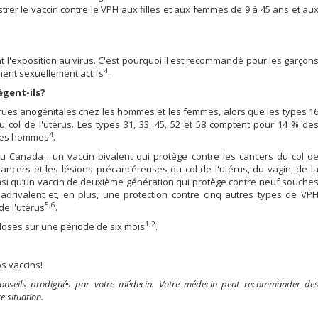
r le vaccin contre le VPH aux filles et aux femmes de 9 à 45 ans et au
ant l'exposition au virus. C'est pourquoi il est recommandé pour les garçon
4
nnent sexuellement actifs
.
ègent-ils?
rrues anogénitales chez les hommes et les femmes, alors que les types 1
 col de l'utérus. Les types 31, 33, 45, 52 et 58 comptent pour 14 % de
4
 les hommes
.
 au Canada : un vaccin bivalent qui protège contre les cancers du col d
cancers et les lésions précancéreuses du col de l'utérus, du vagin, de l
ainsi qu’un vaccin de deuxième génération qui protège contre neuf souche
uadrivalent et, en plus, une protection contre cinq autres types de VP
5,6
de l'utérus
.
1,2
 doses sur une période de six mois
.
os vaccins!
 conseils prodigués par votre médecin. Votre médecin peut recommander de
e situation.