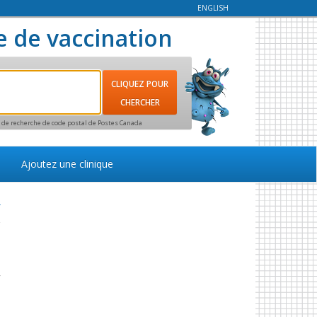
ENGLISH
e de vaccination
ce de recherche de code postal de Postes Canada
Ajoutez une clinique
r
e
,
s
e
a