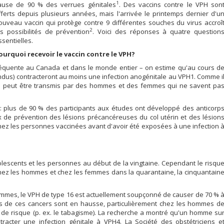
1
ause de 90 % des verrues génitales
. Des vaccins contre le VPH son
fferts depuis plusieurs années, mais l'arrivée le printemps dernier d'u
ouveau vaccin qui protège contre 9 différentes souches du virus accroî
2
es possibilités de prévention
. Voici des réponses à quatre question
ssentielles.
ourquoi recevoir le vaccin contre le VPH?
 fréquente au Canada et dans le monde entier – on estime qu'au cours d
dus) contracteront au moins une infection anogénitale au VPH1. Comme i
rus peut être transmis par des hommes et des femmes qui ne savent pa
s : plus de 90 % des participants aux études ont développé des anticorp
ux de prévention des lésions précancéreuses du col utérin et des lésion
ez les personnes vaccinées avant d'avoir été exposées à une infection 
olescents et les personnes au début de la vingtaine. Cependant le risqu
 chez les hommes et chez les femmes dans la quarantaine, la cinquantain
 femmes, le VPH de type 16 est actuellement soupçonné de causer de 70 % 
ls de ces cancers sont en hausse, particulièrement chez les hommes d
 de risque (p. ex. le tabagisme). La recherche a montré qu'un homme su
acter une infection génitale à VPH4. La Société des obstétriciens e